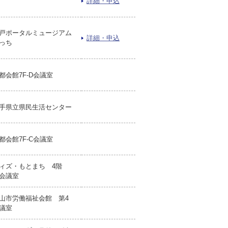
詳細・申込
戸ポータルミュージアム
詳細・申込
っち
都会館7F-D会議室
手県立県民生活センター
都会館7F-C会議室
ィズ・もとまち 4階
会議室
山市労働福祉会館 第4
議室