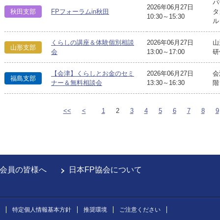
パ
2026年06月27日
秋田支部
FPフォーラムin秋田
タ
10:30～15:30
ル
くらしの講座＆体験個別相談
2026年06月27日
山
山形支部
会
13:00～17:00
研
【会津】くらしとお金のセミ
2026年06月27日
会
福島支部
ナー＆無料相談会
13:30～16:30
階
<<
<
1
2
3
4
5
6
7
8
9
会員の皆様へ
日本FP協会について
特定個人情報基本方針
推奨環境
ご注意ください