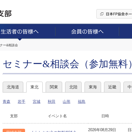
ミナー&相談会
セミナー&相談会（参加無料
北海道
東北
関東
北陸
東海
近畿
中
青森
岩手
宮城
秋田
山形
福島
支部
イベント名
日時
2026年08月29日
日