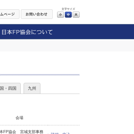
文字サイズ
小
中
大
）
国・四国
九州
会場
本FP協会 宮城支部事務