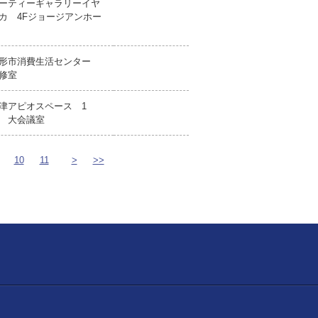
ーティーギャラリーイヤ
カ 4Fジョージアンホー
形市消費生活センター
修室
津アピオスペース 1
 大会議室
10
11
>
>>