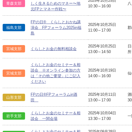
2025年10月25日
八
青森支部
しく生きるためのマネー〜地
10:30～16:00
元FPとマネー作戦〜
FPの日® くらしとおかね講
2025年10月25日
郡
福島支部
演会 FPフォーラム2025in福
11:00～17:00
島
2025年10月25日
日
宮城支部
くらしとお金の無料相談会
13:00～14:50
所
くらしとお金のセミナー＆相
談会 ※オンライン参加の方
2025年10月19日
宮城支部
仙
は「その他ご要望」にご記入
14:00～16:00
ください
FPの日®FPフォーラムin酒
2025年10月11日
酒
山形支部
田
13:00～17:00
3
くらしとお金のセミナー＆相
2025年10月04日
岩手支部
一
談会 一関会場
13:30～17:00
くらしとお金のセミナー＆相
2025年09月28日