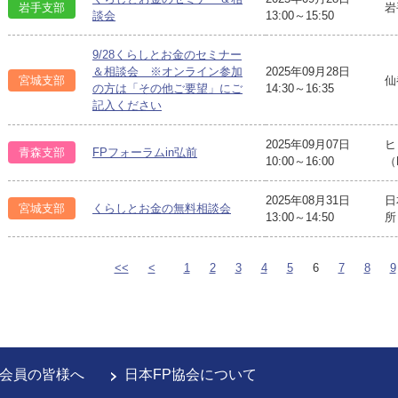
岩手支部
岩
談会
13:00～15:50
9/28くらしとお金のセミナー
＆相談会 ※オンライン参加
2025年09月28日
宮城支部
仙
の方は「その他ご要望」にご
14:30～16:35
記入ください
2025年09月07日
ヒ
青森支部
FPフォーラムin弘前
10:00～16:00
（
2025年08月31日
日
宮城支部
くらしとお金の無料相談会
13:00～14:50
所
<<
<
1
2
3
4
5
6
7
8
9
会員の皆様へ
日本FP協会について