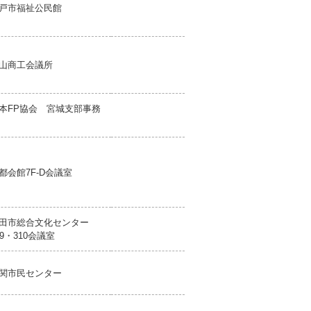
戸市福祉公民館
山商工会議所
本FP協会 宮城支部事務
都会館7F-D会議室
田市総合文化センター
09・310会議室
関市民センター