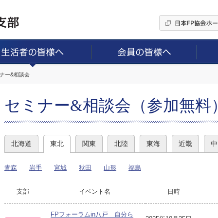
ミナー&相談会
セミナー&相談会（参加無料
北海道
東北
関東
北陸
東海
近畿
中
青森
岩手
宮城
秋田
山形
福島
支部
イベント名
日時
FPフォーラムin八戸 自分ら