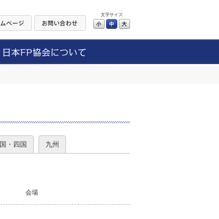
文字サイズ
小
中
大
）
国・四国
九州
会場