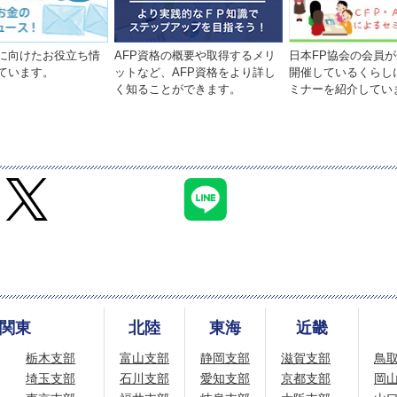
に向けたお役立ち情
AFP資格の概要や取得するメリ
日本FP協会の会員
ています。
ットなど、AFP資格をより詳し
開催しているくらし
く知ることができます。
ミナーを紹介してい
関東
北陸
東海
近畿
栃木支部
富山支部
静岡支部
滋賀支部
鳥
埼玉支部
石川支部
愛知支部
京都支部
岡