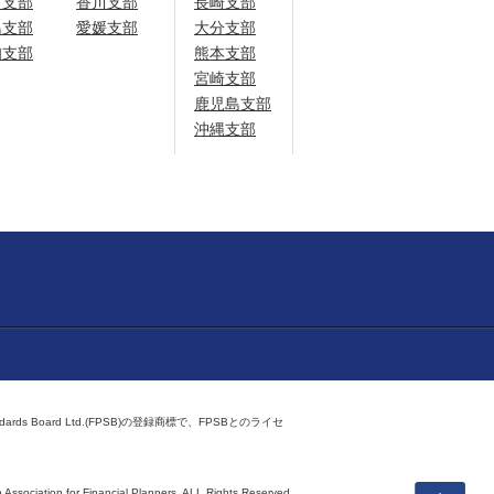
口支部
香川支部
長崎支部
島支部
愛媛支部
大分支部
知支部
熊本支部
宮崎支部
鹿児島支部
沖縄支部
ndards Board Ltd.(FPSB)の登録商標で、FPSBとのライセ
上へ
 Association for Financial Planners,
ALL Rights Reserved.