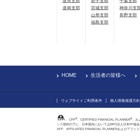
道央支部
岩手支部
千葉支部
道南支部
宮城支部
神奈川支
山形支部
長野支部
福島支部
HOME
生活者の皆様へ
ウェブサイトご利用条件
個人情報保護方針
®
®
、CFP
、CERTIFIED FINANCIAL PLANNER
、お
ンス契約の下に、日本国内においてはNPO法人日本FP協
AFP、AFFILIATED FINANCIAL PLANNER