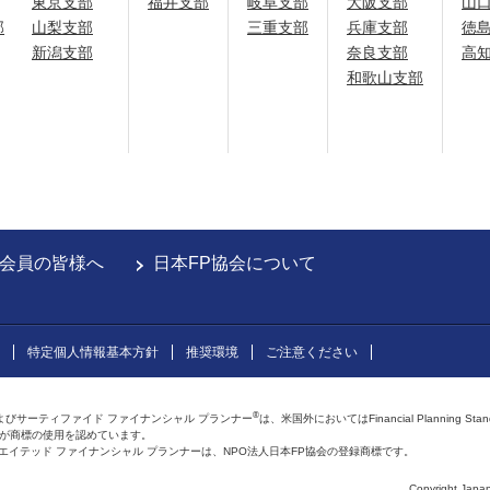
東京支部
福井支部
岐阜支部
大阪支部
山
部
山梨支部
三重支部
兵庫支部
徳
新潟支部
奈良支部
高
和歌山支部
会員の皆様へ
日本FP協会について
特定個人情報基本方針
推奨環境
ご注意ください
®
よびサーティファイド ファイナンシャル プランナー
は、米国外においてはFinancial Planning Sta
会が商標の使用を認めています。
およびアフィリエイテッド ファイナンシャル プランナーは、NPO法人日本FP協会の登録商標です。
Copyright Japan