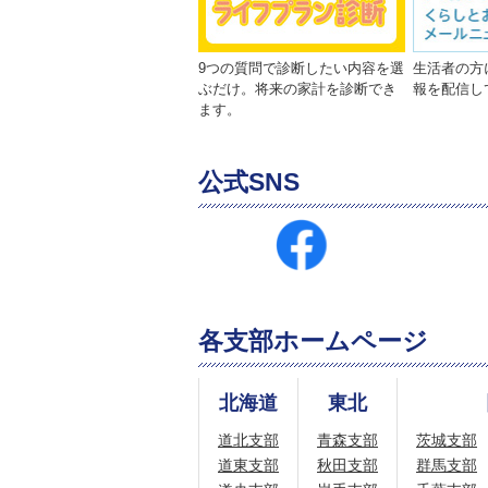
9つの質問で診断したい内容を選
生活者の方
ぶだけ。将来の家計を診断でき
報を配信し
ます。
公式SNS
各支部ホームページ
北海道
東北
道北支部
青森支部
茨城支部
道東支部
秋田支部
群馬支部