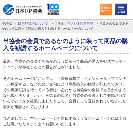
HOME
日本FP協会について
ご注意ください | 注意事項
当協会の会員である
わたしたちのくらしとお金
かのように装って商品の購入を勧誘するホームページについて
FPに相談する
当協会の会員であるかのように装って商品の購
入を勧誘するホームページについて
FP資格取得を目指す
最近、当協会の会員であるかのように装って商品の購入を勧誘するホー
ムページが存在するとの報告がございました。
FP技能検定
そのホームページにおいては、「国家資格ファイナンシャル・プランナ
個人会員の皆様へ
ーが保証する」などの謳い文句により商品購入の勧誘が行われており、
その当該勧誘を行っている者は、あたかも当協会の会員であるかのよう
日本FP協会について
な記載がありましたが、その者の氏名が当協会の会員として登録されて
いるかどうかを確認しましたところ、会員として登録されていなかった
事実が確認されております。
パーソナルファイナンス教育について
つきましては、本ホームページと類似するようなホームページには十分
アクセス
ご注意いただきますようお願いいたします。