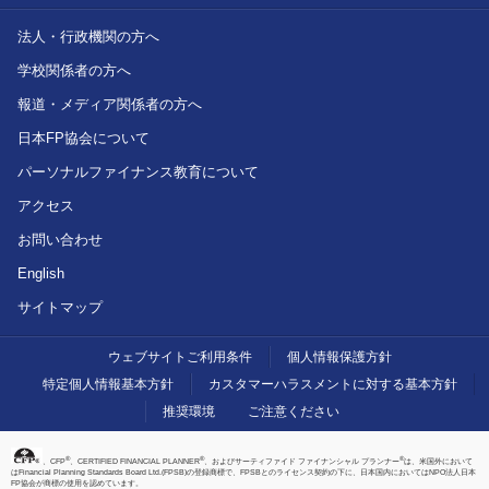
法人・行政機関の方へ
学校関係者の方へ
報道・メディア関係者の方へ
日本FP協会について
パーソナルファイナンス教育について
アクセス
お問い合わせ
English
サイトマップ
ウェブサイトご利用条件
個人情報保護方針
特定個人情報基本方針
カスタマーハラスメントに対する基本方針
推奨環境
ご注意ください
®
®
®
、CFP
、CERTIFIED FINANCIAL PLANNER
、およびサーティファイド ファイナンシャル プランナー
は、米国外において
はFinancial Planning Standards Board Ltd.(FPSB)の登録商標で、FPSBとのライセンス契約の下に、日本国内においてはNPO法人日本
FP協会が商標の使用を認めています。