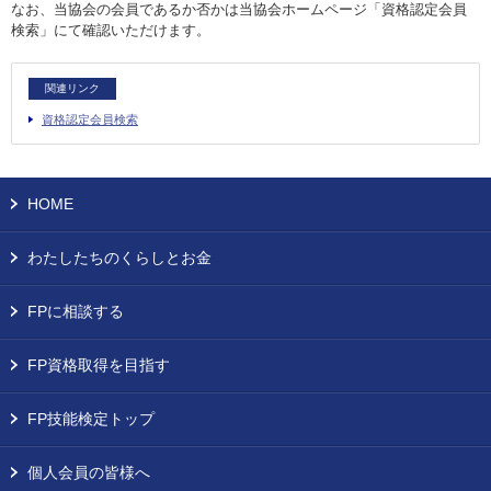
なお、当協会の会員であるか否かは当協会ホームページ「資格認定会員
お問い合わせ
検索」にて確認いただけます。
English
関連リンク
法人・行政機関の方へ
資格認定会員検索
学校関係者の方へ
HOME
報道・メディア関係者の方へ
わたしたちのくらしとお金
FPに相談する
CLOSE
FP資格取得を目指す
FP技能検定トップ
個人会員の皆様へ