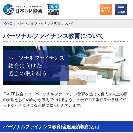
HOME
パーソナルファイナンス教育について
わたしたちのくらしとお金
パーソナルファイナンス教育について
FPに相談する
FP資格取得を目指す
FP技能検定
個人会員の皆様へ
日本FP協会では、パーソナルファイナンス教育を通じて個人が人生の夢
日本FP協会について
の実現をお金の面から考えていけるよう、学校での出張授業や各種イベ
ントなどさまざまな活動に取り組んでいます。
パーソナルファイナンス教育について
アクセス
パーソナルファイナンス教育(金融経済教育)とは