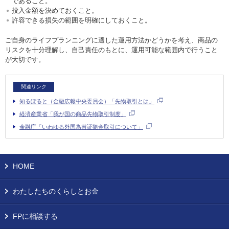
であること。
投入金額を決めておくこと。
許容できる損失の範囲を明確にしておくこと。
ご自身のライフプランニングに適した運用方法かどうかを考え、商品の
リスクを十分理解し、自己責任のもとに、運用可能な範囲内で行うこと
が大切です。
関連リンク
知るぽると（金融広報中央委員会）「先物取引とは」
経済産業省「我が国の商品先物取引制度」
金融庁「いわゆる外国為替証拠金取引について」
HOME
わたしたちのくらしとお金
FPに相談する