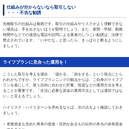
仕組みが分からないなら取引しない
・・・不当な勧誘
先物取引の仕組みは複雑です。取引の仕組みやリスクがよく理解できな
い場合は、手を出さないほうが賢明でしょう。また、夜間・早朝、勤務
時間中などでの迷惑な電話や訪問による業者のしつこい勧誘は、法律で
禁止されています。「いやだな」と思ったら、きっぱりと断るようにし
ましょう。
ライフプランに見合った運用を！
こうした取引を考える場合、「儲かる」「損をする」という視点にとら
われがちですが、ライフプランニングの観点からは、ご自身のライフプ
ランを基にして、使う目的に合わせた貯蓄、投資などの運用方法を考え
ることが重要です。「生活に必要な資金の運用方法としては適切ではな
い」と言えるでしょう。
ハイリスク・ハイリターンを求めるならば、次の点をよく確認しておき
ましょう。
老後資金も含めた将来の使途・目的があるもの以外の本当の余裕資金