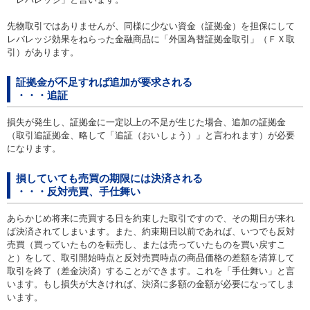
お問い合わせ
先物取引ではありませんが、同様に少ない資金（証拠金）を担保にして
レバレッジ効果をねらった金融商品に「外国為替証拠金取引」（ＦＸ取
English
引）があります。
法人・行政機関の方へ
証拠金が不足すれば追加が要求される
・・・追証
学校関係者の方へ
損失が発生し、証拠金に一定以上の不足が生じた場合、追加の証拠金
（取引追証拠金、略して「追証（おいしょう）」と言われます）が必要
報道・メディア関係者の方へ
になります。
損していても売買の期限には決済される
・・・反対売買、手仕舞い
CLOSE
あらかじめ将来に売買する日を約束した取引ですので、その期日が来れ
ば決済されてしまいます。また、約束期日以前であれば、いつでも反対
売買（買っていたものを転売し、または売っていたものを買い戻すこ
と）をして、取引開始時点と反対売買時点の商品価格の差額を清算して
取引を終了（差金決済）することができます。これを「手仕舞い」と言
います。もし損失が大きければ、決済に多額の金額が必要になってしま
います。