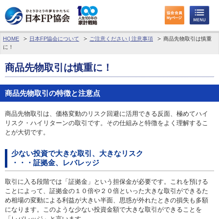
HOME
日本FP協会について
ご注意ください | 注意事項
商品先物取引は慎重
わたしたちのくらしとお金
に！
FPに相談する
商品先物取引は慎重に！
FP資格取得を目指す
商品先物取引の特徴と注意点
FP技能検定
商品先物取引は、価格変動のリスク回避に活用できる反面、極めてハイ
リスク・ハイリターンの取引です。その仕組みと特徴をよく理解するこ
とが大切です。
個人会員の皆様へ
少ない投資で大きな取引、大きなリスク
日本FP協会について
・・・証拠金、レバレッジ
パーソナルファイナンス教育について
取引に入る段階では「証拠金」という担保金が必要です。これを預ける
ことによって、証拠金の１０倍や２０倍といった大きな取引ができるた
め相場の変動による利益が大きい半面、思惑が外れたときの損失も多額
アクセス
になります。このような少ない投資金額で大きな取引ができることを
「レバレッジ」と言います。