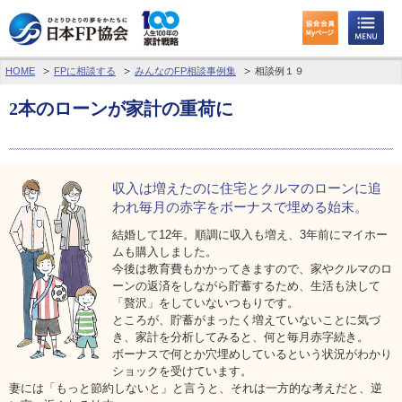
HOME
FPに相談する
みんなのFP相談事例集
相談例１９
わたしたちのくらしとお金
2本のローンが家計の重荷に
FPに相談する
FP資格取得を目指す
収入は増えたのに
住宅とクルマのローンに追
FP技能検定
われ
毎月の赤字をボーナスで埋める始末。
結婚して12年。順調に収入も増え、3年前にマイホー
個人会員の皆様へ
ムも購入しました。
今後は教育費もかかってきますので、家やクルマのロ
ーンの返済をしながら貯蓄するため、生活も決して
日本FP協会について
「贅沢」をしていないつもりです。
ところが、貯蓄がまったく増えていないことに気づ
パーソナルファイナンス教育について
き、家計を分析してみると、何と毎月赤字続き。
ボーナスで何とか穴埋めしているという状況がわかり
ショックを受けています。
アクセス
妻には「もっと節約しないと」と言うと、それは一方的な考えだと、逆