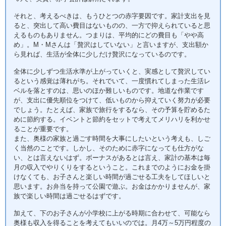
それと、考えるべきは、もうひとつの赤字要因です。家計支出を見
ると、突出して高い費目はないものの、一方で抑えられていると思
えるものもありません。つまりは、平均的にどの費目も「やや高
め」。M・Mさんは「贅沢はしていない」と言いますが、支出額か
ら見れば、生活が全体に少しだけ贅沢になっているのです。
全体に少しずつ生活水準が上がっていくと、実感として贅沢してい
るという感覚は薄れがち。それでいて、一度慣れてしまった生活レ
ベルを落とすのは、思いのほか難しいものです。地道な作業です
が、支出に優先順位をつけて、低いものから抑えていく努力が必要
でしょう。たとえば、家族で旅行をするなら、その予算を貯めるた
めに節約する。イベントと節約をセットで考えてメリハリを利かせ
ることが重要です。
また、奥様の家族と過ごす時間を大事にしたいという考えも、しご
く当然のことです。しかし、そのために赤字になっても仕方がな
い、とは言えないはず。ボーナスがあるとは言え、家計の基本は毎
月の収入でやりくりをするということ。これまでのようにお金を掛
けなくても、お子さんと楽しい時間が過ごせる工夫をしてほしいと
思います。お弁当を持って公園で遊ぶ。お金はかかりませんが、家
族で楽しい時間は過ごせるはずです。
加えて、下のお子さんが小学校に上がる時期に合わせて、可能なら
奥様も収入を得ることを考えてもいいのでは。月4万～5万円程度の