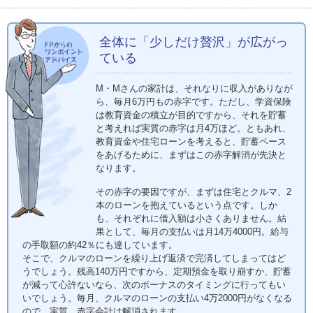
全体に「少しだけ贅沢」が広がっ
ている
M・Mさんの家計は、それなりに収入がありなが
ら、毎月6万円もの赤字です。ただし、学資保険
は教育資金の積立が目的ですから、それを貯蓄
と考えれば実質の赤字は月4万ほど。ともあれ、
教育資金や住宅ローンを考えると、貯蓄ペース
をあげるために、まずはこの赤字解消が先決と
なります。
その赤字の要因ですが、まずは住宅とクルマ、2
本のローンを抱えているという点です。しか
も、それぞれに借入額は小さくありません。結
果として、毎月の支払いは月14万4000円。給与
の手取額の約42％にも達しています。
そこで、クルマのローンを繰り上げ返済で完済してしまってはど
うでしょう。残高140万円ですから、定期預金を取り崩すか、貯蓄
が減って心許ないなら、次のボーナスのタイミングに行ってもい
いでしょう。毎月、クルマのローンの支払い4万2000円がなくなる
ので、実質、赤字会計は解消されます。