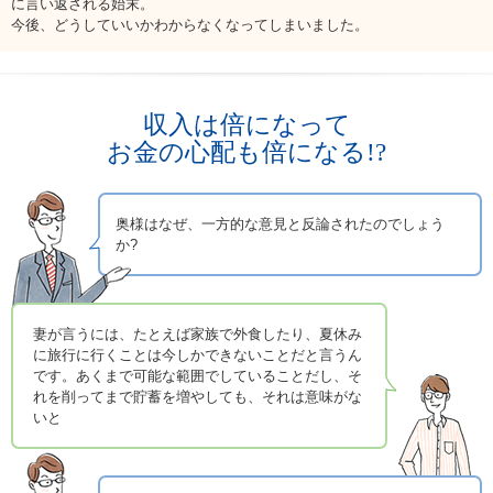
に言い返される始末。
お問い合わせ
今後、どうしていいかわからなくなってしまいました。
English
法人・行政機関の方へ
収入は倍になって
お金の心配も倍になる!?
学校関係者の方へ
報道・メディア関係者の方へ
奥様はなぜ、一方的な意見と反論されたのでしょう
か?
妻が言うには、たとえば家族で外食したり、夏休み
CLOSE
に旅行に行くことは今しかできないことだと言うん
です。あくまで可能な範囲でしていることだし、そ
れを削ってまで貯蓄を増やしても、それは意味がな
いと