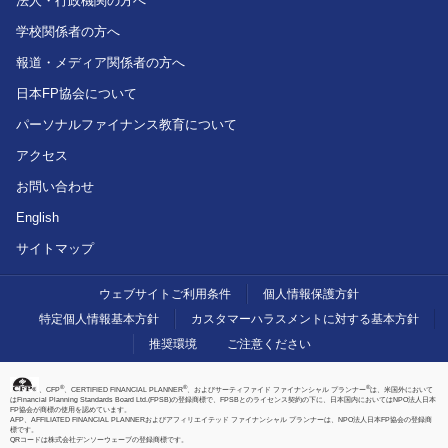
法人・行政機関の方へ
学校関係者の方へ
報道・メディア関係者の方へ
日本FP協会について
パーソナルファイナンス教育について
アクセス
お問い合わせ
English
サイトマップ
ウェブサイトご利用条件
個人情報保護方針
特定個人情報基本方針
カスタマーハラスメントに対する基本方針
推奨環境
ご注意ください
®
®
®
、CFP
、CERTIFIED FINANCIAL PLANNER
、およびサーティファイド ファイナンシャル プランナー
は、米国外において
はFinancial Planning Standards Board Ltd.(FPSB)の登録商標で、FPSBとのライセンス契約の下に、日本国内においてはNPO法人日本
FP協会が商標の使用を認めています。
AFP、AFFILIATED FINANCIAL PLANNERおよびアフィリエイテッド ファイナンシャル プランナーは、NPO法人日本FP協会の登録商
標です。
QRコードは株式会社デンソーウェーブの登録商標です。