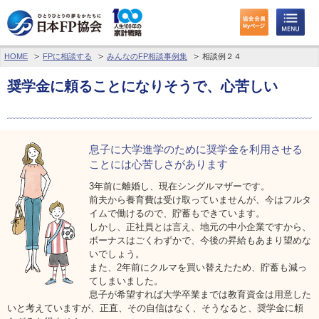
HOME
FPに相談する
みんなのFP相談事例集
相談例２４
わたしたちのくらしとお金
奨学金に頼ることになりそうで、心苦しい
FPに相談する
FP資格取得を目指す
息子に大学進学のために
奨学金を利用させる
FP技能検定
ことには
心苦しさがあります
3年前に離婚し、現在シングルマザーです。
個人会員の皆様へ
前夫から養育費は受け取っていませんが、今はフルタ
イムで働けるので、貯蓄もできています。
しかし、正社員とは言え、地元の中小企業ですから、
日本FP協会について
ボーナスはごくわずかで、今後の昇給もあまり望めな
いでしょう。
パーソナルファイナンス教育について
また、2年前にクルマを買い替えたため、貯蓄も減っ
てしまいました。
息子が希望すれば大学卒業までは教育資金は用意した
アクセス
いと考えていますが、正直、その自信はなく、そうなると、奨学金に頼