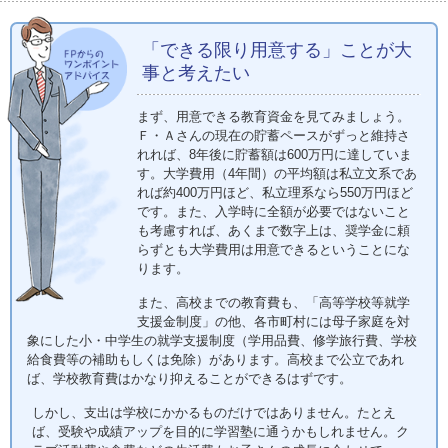
「できる限り用意する」ことが大
事と考えたい
まず、用意できる教育資金を見てみましょう。
Ｆ・Ａさんの現在の貯蓄ペースがずっと維持さ
れれば、8年後に貯蓄額は600万円に達していま
す。大学費用（4年間）の平均額は私立文系であ
れば約400万円ほど、私立理系なら550万円ほど
です。また、入学時に全額が必要ではないこと
も考慮すれば、あくまで数字上は、奨学金に頼
らずとも大学費用は用意できるということにな
ります。
また、高校までの教育費も、「高等学校等就学
支援金制度」の他、各市町村には母子家庭を対
象にした小・中学生の就学支援制度（学用品費、修学旅行費、学校
給食費等の補助もしくは免除）があります。高校まで公立であれ
ば、学校教育費はかなり抑えることができるはずです。
しかし、支出は学校にかかるものだけではありません。たとえ
ば、受験や成績アップを目的に学習塾に通うかもしれません。ク