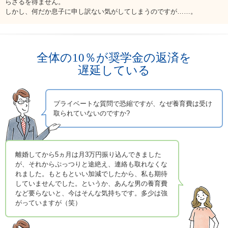
らざるを得ません。
お問い合わせ
しかし、何だか息子に申し訳ない気がしてしまうのですが……。
English
法人・行政機関の方へ
全体の10％が奨学金の返済を
遅延している
学校関係者の方へ
報道・メディア関係者の方へ
プライベートな質問で恐縮ですが、なぜ養育費は受け
取られていないのですか?
離婚してから5ヵ月は月3万円振り込んできました
CLOSE
が、それからぷっつりと途絶え、連絡も取れなくな
れました。もともといい加減でしたから、私も期待
していませんでした。というか、あんな男の養育費
など要らないと、今はそんな気持ちです。多少は強
がっていますが（笑）