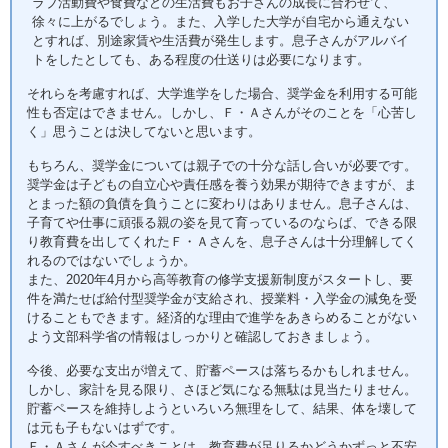
ラブ活動費や食費などの生活費もお子さんの成長に合わせて、
徐々に上がるでしょう。また、入学した大学が自宅から通えない
とすれば、別途家賃や生活費が発生します。息子さんがアルバイ
トをしたとしても、ある程度の仕送りは必要になります。
それらを考慮すれば、大学進学をした場合、奨学金を利用する可能
性も否定はできません。しかし、Ｆ・Ａさんがそのことを「心苦し
く」思うことは決してないと思います。
もちろん、奨学金については親子での十分な話し合いが必要です。
奨学金は子どもの自立心や責任感を養う効果が期待できますが、ま
とまった額の負債を負うことに変わりはありません。息子さんは、
子育てや仕事に頑張る親の姿を見て育っているのならば、できる限
り教育費を出してくれたＦ・Ａさんを、息子さんは十分理解してく
れるのではないでしょうか。
また、2020年4月から高等教育の修学支援新制度がスタートし、要
件を満たせば給付型奨学金が支給され、授業料・入学金の減免を受
けることもできます。経済的な理由で進学をあきらめることがない
よう文部科学省の情報はしっかりと確認しておきましょう。
今後、必要な支出が増えて、貯蓄ペースは落ちるかもしれません。
しかし、家計を見る限り、さほど気になる無駄は見当たりません。
貯蓄ペースを維持しようといろいろ無理をして、結果、体を壊して
は元も子もないはずです。
Ｆ・Ａさんが今すべきことは、教育費が足りるかどうかずっと不安