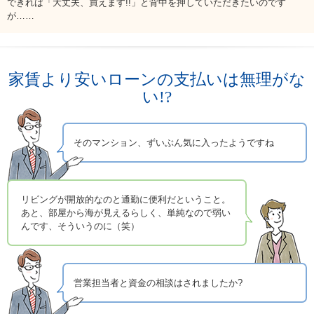
できれば「大丈夫、買えます!!」と背中を押していただきたいのです
お問い合わせ
が……
English
法人・行政機関の方へ
家賃より安いローンの支払いは無理がな
い!?
学校関係者の方へ
報道・メディア関係者の方へ
そのマンション、ずいぶん気に入ったようですね
リビングが開放的なのと通勤に便利だということ。
あと、部屋から海が見えるらしく、単純なので弱い
CLOSE
んです、そういうのに（笑）
営業担当者と資金の相談はされましたか?