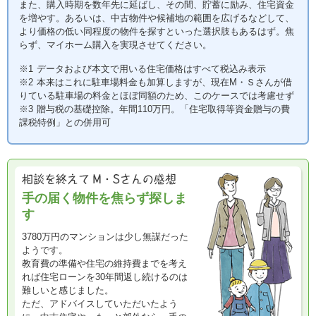
また、購入時期を数年先に延ばし、その間、貯蓄に励み、住宅資金
を増やす。あるいは、中古物件や候補地の範囲を広げるなどして、
より価格の低い同程度の物件を探すといった選択肢もあるはず。焦
らず、マイホーム購入を実現させてください。
※1
データおよび本文で用いる住宅価格はすべて税込み表示
※2
本来はこれに駐車場料金も加算しますが、現在M・Ｓさんが借
りている駐車場の料金とほぼ同額のため、このケースでは考慮せず
※3
贈与税の基礎控除。年間110万円。「住宅取得等資金贈与の費
課税特例」との併用可
手の届く物件を焦らず探しま
す
3780万円のマンションは少し無謀だった
ようです。
教育費の準備や住宅の維持費までを考え
れば住宅ローンを30年間返し続けるのは
難しいと感じました。
ただ、アドバイスしていただいたよう