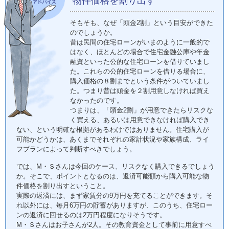
物件価格を割り出す
そもそも、なぜ「頭金2割」という目安ができた
のでしょうか。
昔は民間の住宅ローンがいまのように一般的で
はなく、ほとんどの場合で住宅金融公庫や年金
融資といった公的な住宅ローンを借りていまし
た。これらの公的住宅ローンを借りる場合に、
購入価格の８割までという条件がついていまし
た。つまり昔は頭金を２割用意しなければ買え
なかったのです。
つまりは、「頭金2割」が用意できたらリスクな
く買える、あるいは用意できなければ購入でき
ない、という明確な根拠があるわけではありません。住宅購入が
可能かどうかは、あくまでそれぞれの家計状況や家族構成、ライ
フプランによって判断すべきでしょう。
では、M・Ｓさんは今回のケース、リスクなく購入できるでしょう
か。そこで、ポイントとなるのは、返済可能額から購入可能な物
件価格を割り出すということ。
実際の返済には、まず家賃分の9万円を充てることができます。そ
れ以外には、毎月6万円の貯蓄がありますが、このうち、住宅ロー
ンの返済に回せるのは2万円程度になりそうです。
M・Ｓさんはお子さんが2人。その教育資金として事前に用意すべ