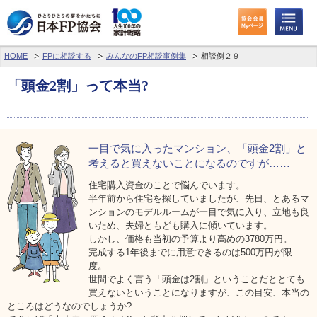
HOME
FPに相談する
みんなのFP相談事例集
相談例２９
わたしたちのくらしとお金
「頭金2割」って本当?
FPに相談する
FP資格取得を目指す
一目で気に入ったマンション、
「頭金2割」と
FP技能検定
考えると
買えないことになるのですが……
住宅購入資金のことで悩んでいます。
個人会員の皆様へ
半年前から住宅を探していましたが、先日、とあるマ
ンションのモデルルームが一目で気に入り、立地も良
いため、夫婦ともども購入に傾いています。
日本FP協会について
しかし、価格も当初の予算より高めの3780万円。
完成する1年後までに用意できるのは500万円が限
パーソナルファイナンス教育について
度。
世間でよく言う「頭金は2割」ということだととても
買えないということになりますが、この目安、本当の
アクセス
ところはどうなのでしょうか?