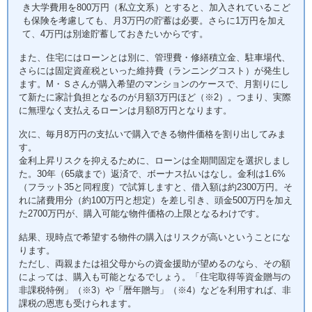
き大学費用を800万円（私立文系）とすると、加入されているこど
も保険を考慮しても、月3万円の貯蓄は必要。さらに1万円を加え
て、4万円は別途貯蓄しておきたいからです。
また、住宅にはローンとは別に、管理費・修繕積立金、駐車場代、
さらには固定資産税といった維持費（ランニングコスト）が発生し
ます。M・Ｓさんが購入希望のマンションのケースで、月割りにし
て新たに家計負担となるのが月額3万円ほど（※2）。つまり、実際
に無理なく支払えるローンは月額8万円となります。
次に、毎月8万円の支払いで購入できる物件価格を割り出してみま
す。
金利上昇リスクを抑えるために、ローンは全期間固定を選択しまし
た。30年（65歳まで）返済で、ボーナス払いはなし。金利は1.6%
（フラット35と同程度）で試算しますと、借入額は約2300万円。そ
れに諸費用分（約100万円と想定）を差し引き、頭金500万円を加え
た2700万円が、購入可能な物件価格の上限となるわけです。
結果、現時点で希望する物件の購入はリスクが高いということにな
ります。
ただし、両親または祖父母からの資金援助が望めるのなら、その額
によっては、購入も可能となるでしょう。「住宅取得等資金贈与の
非課税特例」（※3）や「暦年贈与」（※4）などを利用すれば、非
課税の恩恵も受けられます。