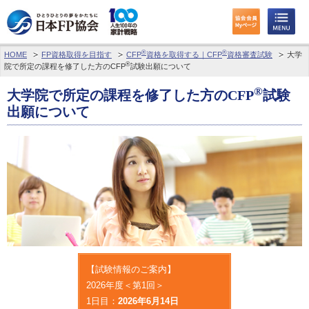
®
®
HOME
FP資格取得を目指す
CFP
資格を取得する｜CFP
資格審査試験
大学
わたしたちのくらしとお金
®
院で所定の課程を修了した方のCFP
試験出願について
®
FPに相談する
大学院で所定の課程を修了した方のCFP
試験
出願について
FP資格取得を目指す
FP技能検定
個人会員の皆様へ
日本FP協会について
パーソナルファイナンス教育について
【試験情報のご案内】
2026年度＜第1回＞
アクセス
1日目：
2026年6月14日