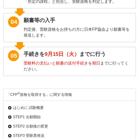
「所定の課程」と照合し、受験資格を判定します。
願書等の入手
04
判定後、受験資格をお持ちの方に日本FP協会より願書等を
発送します。
手続きを
9月15日（火）
までに行う
05
受験料の支払いと願書の送付手続き
を
期日
までに行ってく
ださい。
®
「CFP
資格を取得する」に関する情報
はじめに 試験概要
STEP1 出願開始
STEP2 出願後の変更
STEP3 受験票発送