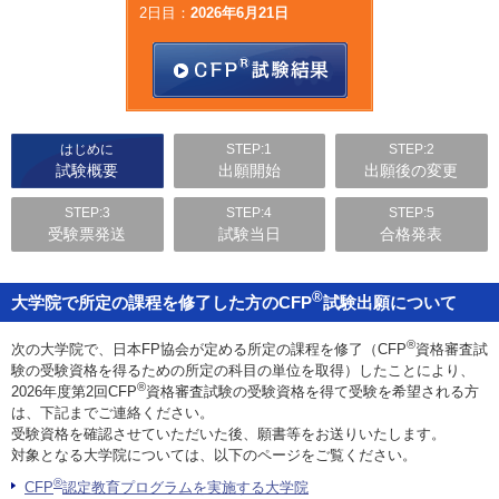
2日目：
2026年6月21日
お問い合わせ
English
法人・行政機関の方へ
はじめに
STEP:1
STEP:2
試験概要
出願開始
出願後の変更
学校関係者の方へ
STEP:3
STEP:4
STEP:5
報道・メディア関係者の方へ
受験票発送
試験当日
合格発表
®
大学院で所定の課程を修了した方のCFP
試験出願について
CLOSE
®
次の大学院で、日本FP協会が定める所定の課程を修了（CFP
資格審査試
験の受験資格を得るための所定の科目の単位を取得）したことにより、
®
2026年度第2回CFP
資格審査試験の受験資格を得て受験を希望される方
は、下記までご連絡ください。
受験資格を確認させていただいた後、願書等をお送りいたします。
対象となる大学院については、以下のページをご覧ください。
®
CFP
認定教育プログラムを実施する大学院