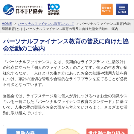
HOME
パーソナルファイナンス教育について
パーソナルファイナンス教育(金融
わたしたちのくらしとお金
経済教育)とは｜パーソナルファイナンス教育の普及に向けた協会活動のご案内
FPに相談する
パーソナルファイナンス教育の普及に向けた
協
会活動のご案内
FP資格取得を目指す
『パーソナルファイナンス』とは、長期的なライフプラン（生活設計）
の視点に立った「個人のファイナンス」のことです。個人の生き方が多
FP技能検定
様化するなか、一人ひとりの生き方にあったお金の知識や活用方法を身
につけ、家計の適切な管理や合理的なライフプランを立てることが必要
個人会員の皆様へ
不可欠となっています。
日本FP協会について
当協会では、ライフステージ別に個人が身につけるべきお金の知識やス
キルを一覧にした「パーソナルファイナンス教育スタンダード」に基づ
いて、人生の夢の実現をお金の面から考えていけるよう、さまざまな活
パーソナルファイナンス教育について
動に取り組んでいます。
アクセス