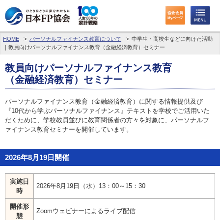
HOME
パーソナルファイナンス教育について
中学生・高校生などに向けた活動
わたしたちのくらしとお金
｜教員向けパーソナルファイナンス教育（金融経済教育）セミナー
FPに相談する
教員向けパーソナルファイナンス教育
（金融経済教育）セミナー
FP資格取得を目指す
パーソナルファイナンス教育（金融経済教育）に関する情報提供及び
『10代から学ぶパーソナルファイナンス』テキストを学校でご活用いた
FP技能検定
だくために、学校教員並びに教育関係者の方々を対象に、パーソナルフ
ァイナンス教育セミナーを開催しています。
個人会員の皆様へ
2026年8月19日開催
日本FP協会について
パーソナルファイナンス教育について
実施日
2026年8月19日（水）13：00～15：30
時
アクセス
開催形
Zoomウェビナーによるライブ配信
態