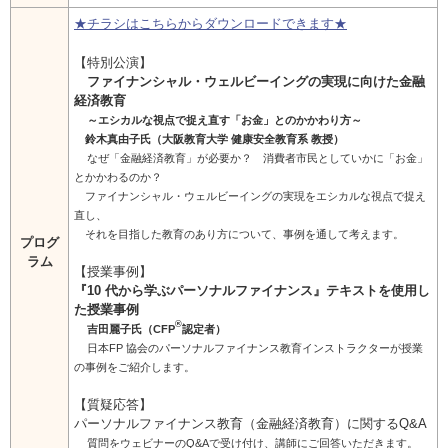
お問い合わせ
★チラシはこちらからダウンロードできます★
English
【特別公演】
ファイナンシャル・ウェルビーイングの実現に向けた金融
経済教育
法人・行政機関の方へ
～エシカルな視点で捉え直す「お金」とのかかわり方～
鈴木真由子氏（⼤阪教育大学 健康安全教育系 教授）
学校関係者の方へ
なぜ「金融経済教育」が必要か？ 消費者市民としていかに「お金」
とかかわるのか？
ファイナンシャル・ウェルビーイングの実現をエシカルな視点で捉え
報道・メディア関係者の方へ
直し、
それを目指した教育のあり方について、事例を通して考えます。
プログ
ラム
【授業事例】
『10 代から学ぶパーソナルファイナンス』テキストを使用し
CLOSE
た授業事例
®
吉田麗子氏（CFP
認定者）
日本FP 協会のパーソナルファイナンス教育インストラクターが授業
の事例をご紹介します。
【質疑応答】
パーソナルファイナンス教育（⾦融経済教育）に関するQ&A
質問をウェビナーのQ&Aで受け付け、講師にご回答いただきます。